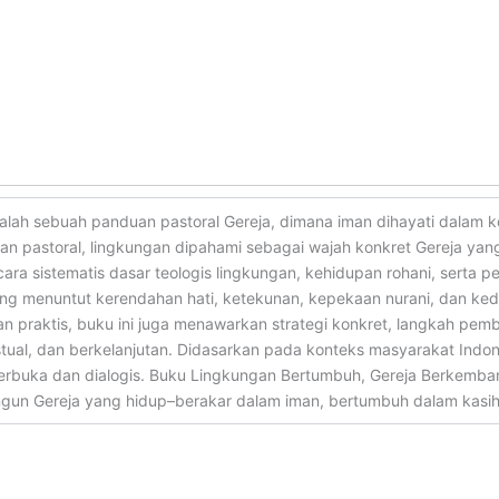
ah sebuah panduan pastoral Gereja, dimana iman dihayati dalam ko
aman pastoral, lingkungan dipahami sebagai wajah konkret Gereja y
ecara sistematis dasar teologis lingkungan, kehidupan rohani, sert
yang menuntut kerendahan hati, ketekunan, kepekaan nurani, dan ke
 praktis, buku ini juga menawarkan strategi konkret, langkah pem
kstual, dan berkelanjutan. Didasarkan pada konteks masyarakat Ind
erbuka dan dialogis. Buku Lingkungan Bertumbuh, Gereja Berkemban
gun Gereja yang hidup–berakar dalam iman, bertumbuh dalam kasih