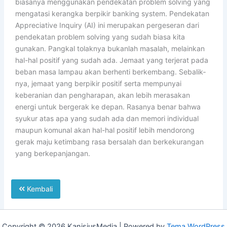
biasanya meng­gunakan pendekatan problem solving yang
mengatasi kerang­ka berpikir bank­ing system. Pendekatan
Appreciative Inquiry (AI) ini merupakan pergeseran dari
pende­katan problem solving yang sudah biasa kita
gunakan. Pangkal tolaknya bukanlah masalah, melainkan
hal-hal positif yang sudah ada. Jemaat yang terjerat pada
beban masa lampau akan berhenti berkembang. Sebalik­
nya, jemaat yang berpikir positif serta mempunyai
keberanian dan pengharapan, akan lebih merasakan
energi untuk bergerak ke depan. Rasanya benar bahwa
syukur atas apa yang sudah ada dan me­mori individual
maupun komunal akan hal-hal positif lebih men­do­rong
gerak maju ketimbang rasa bersalah dan berkekurangan
yang berke­pan­jangan.
Kembali
Copyright © 2026 KanisiusMedia | Powered by
Tema WordPress